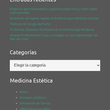
Alopecia: qué tratamientos capilares existen hoy y cómo saber
cuál necesitas
Beneficios del injerto capilar en hombres que deberías conocer
Técnicas de Cirugía de Pecho
Tu Sonrisa, descubre los Pilares de la Odontología Moderna
Alisado Profesional en Casa: ¡Consigue un Liso Espectacular sin
Salir de Casa!
Categorías
Categorías
Medicina Estética
Botox
Drenajes Linfáticos
Eliminación de Varices
Lifting Facial con Hilos