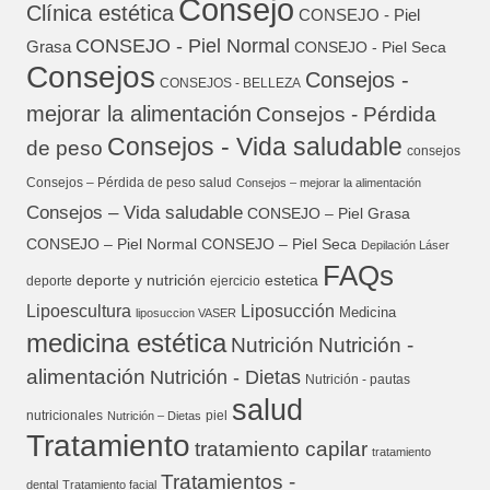
Consejo
Clínica estética
CONSEJO - Piel
CONSEJO - Piel Normal
Grasa
CONSEJO - Piel Seca
Consejos
Consejos -
CONSEJOS - BELLEZA
mejorar la alimentación
Consejos - Pérdida
Consejos - Vida saludable
de peso
consejos
Consejos – Pérdida de peso salud
Consejos – mejorar la alimentación
Consejos – Vida saludable
CONSEJO – Piel Grasa
CONSEJO – Piel Normal
CONSEJO – Piel Seca
Depilación Láser
FAQs
deporte y nutrición
estetica
deporte
ejercicio
Lipoescultura
Liposucción
Medicina
liposuccion VASER
medicina estética
Nutrición
Nutrición -
alimentación
Nutrición - Dietas
Nutrición - pautas
salud
nutricionales
piel
Nutrición – Dietas
Tratamiento
tratamiento capilar
tratamiento
Tratamientos -
dental
Tratamiento facial