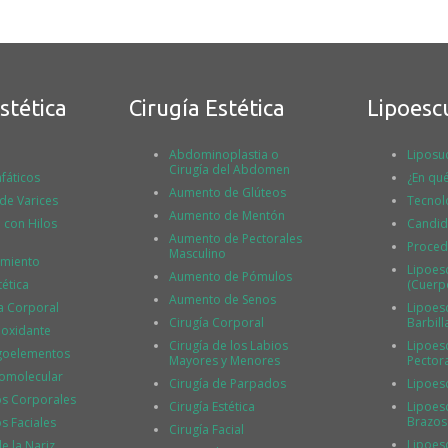
stética
Cirugía Estética
Lipoesc
Abdominoplastia o
Liposu
Cirugía del Abdomen
fáticos
¿En qué
Aumento de Glúteos
 de Varices
Tecnol
Aumento de Mentón
l con Hilos
Candid
Aumento de Pectorales
Proced
Masculino
imiento
Lipoes
Aumento de Pómulos
tética
(Cuerp
Aumento de Senos
a Corporal
Lipoesc
Cirugía Corporal
Barbill
ioxidante
Cirugía de los Labios
Lipoesc
igoelementos
Mayores y Menores
Pector
tomolecular
Cirugía de Parpados
Lipoes
os Corporales
Cirugía Estética
Lipoesc
Brazos
s Faciales
Cirugía Facial
Lipoes
 la Nariz