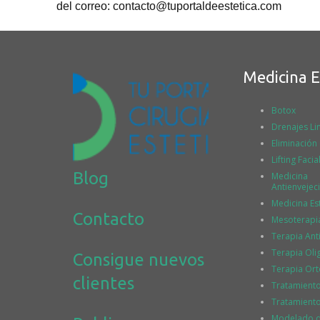
del correo: contacto@tuportaldeestetica.com
Medicina E
Botox
Drenajes Lin
Eliminación
Lifting Facia
Blog
Medicina
Antienvejec
Medicina Es
Contacto
Mesoterapi
Terapia Ant
Terapia Ol
Consigue nuevos
Terapia Or
clientes
Tratamient
Tratamiento
Modelado de