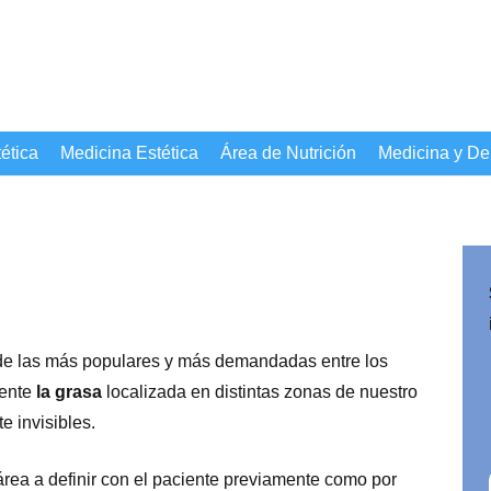
ética
Medicina Estética
Área de Nutrición
Medicina y De
, de las más populares y más demandadas entre los
ente
la grasa
localizada en distintas zonas de nuestro
e invisibles.
rea a definir con el paciente previamente como por