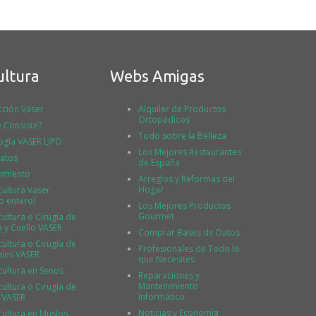
ultura
Webs Amigas
cción Vaser
Alquiler de Productos
Ortopédicos
 Consiste?
Todo sobre la Belleza
ogía VASER LIPO
Los Mejores Restaurantes
atos
de España
imiento
Arreglos y Reformas del
Hogar
cultura Vaser
o entero)
Los Mejores Productos
Gourmet
ultura o Cirugía de
a y Cuello VASER
Comprar Bases de Datos
ultura o Cirugía de
Profesionales de Todo lo
ales VASER
que Necesites
cultura en Senos
Reparaciones y
Mantenimiento
ultura o Cirugía de
Informático
 VASER
Noticias y Economía
cultura en Muslos