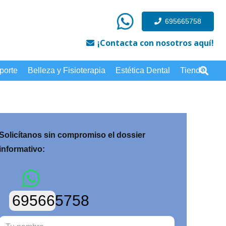
695665758
¡Contacta con nosotros aquí!
porte
Belleza y Fisioterapia
Estética Dental
Tienda
Solicítanos sin compromiso el dossier
informativo:
695665758