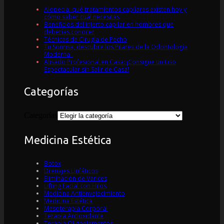
Alopecia: qué tratamientos capilares existen hoy y
cómo saber cuál necesitas
Beneficios del injerto capilar en hombres que
deberías conocer
Técnicas de Cirugía de Pecho
Tu Sonrisa, descubre los Pilares de la Odontología
Moderna
Alisado Profesional en Casa: ¡Consigue un Liso
Espectacular sin Salir de Casa!
Categorías
Categorías
Medicina Estética
Botox
Drenajes Linfáticos
Eliminación de Varices
Lifting Facial con Hilos
Medicina Antienvejecimiento
Medicina Estética
Mesoterapia Corporal
Terapia Antioxidante
Terapia Oligoelementos