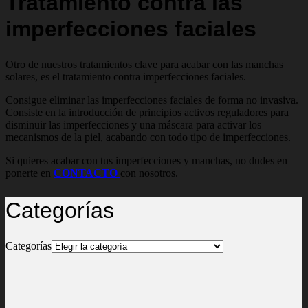
Tratamiento contra las
imperfecciones faciales
Otro de nuestros tratamientos clave para acabar con las manchas
solares, es el tratamiento contra imperfecciones faciales.
Consigue eliminar las imperfecciones faciales de forma no invasiva.
Consiste en la introducción de principios activos reguladores para
disminuir las imperfecciones y una máscara para activar los
mecanismos de la piel, acabando con todo tipo de imperfecciones.
Si quieres acabar con tus imperfecciones y manchas, no dudes en
ponerte en
CONTACTO
con nosotros.
Categorías
Categorías