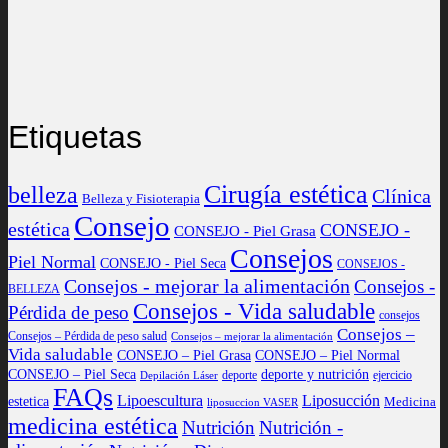
Etiquetas
Cirugía estética
belleza
Clínica
Belleza y Fisioterapia
Consejo
estética
CONSEJO -
CONSEJO - Piel Grasa
Consejos
Piel Normal
CONSEJO - Piel Seca
CONSEJOS -
Consejos - mejorar la alimentación
Consejos -
BELLEZA
Consejos - Vida saludable
Pérdida de peso
consejos
Consejos –
Consejos – Pérdida de peso salud
Consejos – mejorar la alimentación
Vida saludable
CONSEJO – Piel Grasa
CONSEJO – Piel Normal
CONSEJO – Piel Seca
deporte y nutrición
deporte
ejercicio
Depilación Láser
FAQs
Lipoescultura
Liposucción
estetica
Medicina
liposuccion VASER
medicina estética
Nutrición
Nutrición -