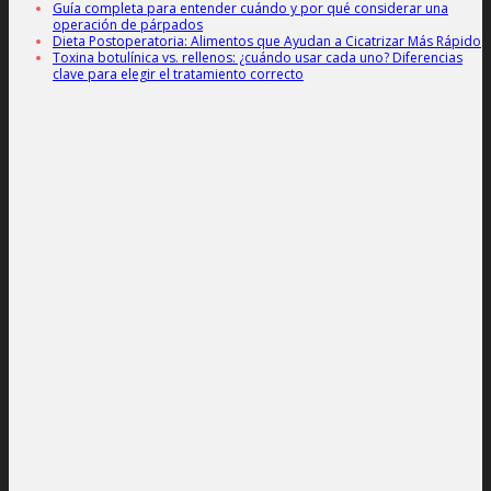
Guía completa para entender cuándo y por qué considerar una
operación de párpados
Dieta Postoperatoria: Alimentos que Ayudan a Cicatrizar Más Rápido
Toxina botulínica vs. rellenos: ¿cuándo usar cada uno? Diferencias
clave para elegir el tratamiento correcto