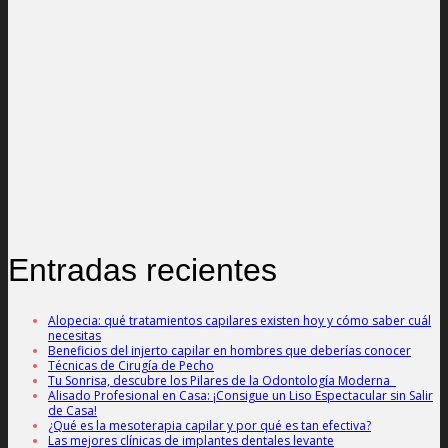
Entradas recientes
Alopecia: qué tratamientos capilares existen hoy y cómo saber cuál
necesitas
Beneficios del injerto capilar en hombres que deberías conocer
Técnicas de Cirugía de Pecho
Tu Sonrisa, descubre los Pilares de la Odontología Moderna
Alisado Profesional en Casa: ¡Consigue un Liso Espectacular sin Salir
de Casa!
¿Qué es la mesoterapia capilar y por qué es tan efectiva?
Las mejores clínicas de implantes dentales levante