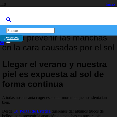
Inicio
Consejos
Cómo prevenir las manchas en la cara causadas por el sol
Cómo prevenir las manchas
695665758
en la cara causadas por el sol
Llegar el verano y nuestra
piel es expuesta al sol de
forma continua
A todas nos encanta coger ese color morenito que nos sienta tan
bien.
Desde
Tu Portal de Estética
queremos dar algunos trucos de
belleza para prevenir la aparición de manchas en nuestra piel