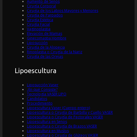
Aumento de Senos
Cirugía Corporal
Cirugía de los Labios Mayores y Menores
Cirugía de Parpados
Cirugía Estética
Cirugía Facial
Vaginoplastia
Elevación de Mamas
Ginecomastia Hombre
Liposucción
Cirugía de la Alopecia
Rinoplastia o Cirugía de la Nariz
Cirugía de las Orejas
Lipoescultura
Liposucción Vaser
¿En qué Consiste?
Tecnología VASER LIPO
Candidatos
Procedimiento
Lipoescultura Vaser (Cuerpo entero)
Lipoescultura o Cirugía de Barbilla y Cuello VASER
Lipoescultura o Cirugía de Pectorales VASER
Lipoescultura en Senos
Lipoescultura o Cirugía de Brazos VASER
Lipoescultura en Muslos
Lipoescultura o Cirugía de Glúteos VASER