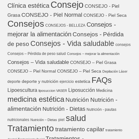
Consejo
Clínica estética
CONSEJO - Piel
CONSEJO - Piel Normal
Grasa
CONSEJO - Piel Seca
Consejos
Consejos -
CONSEJOS - BELLEZA
mejorar la alimentación
Consejos - Pérdida
Consejos - Vida saludable
de peso
consejos
Consejos – Pérdida de peso salud
Consejos – mejorar la alimentación
Consejos – Vida saludable
CONSEJO – Piel Grasa
CONSEJO – Piel Normal
CONSEJO – Piel Seca
Depilación Láser
FAQs
deporte y nutrición
estetica
deporte
ejercicio
Lipoescultura
Liposucción
Medicina
liposuccion VASER
medicina estética
Nutrición
Nutrición -
alimentación
Nutrición - Dietas
Nutrición - pautas
salud
nutricionales
piel
Nutrición – Dietas
Tratamiento
tratamiento capilar
tratamiento
Tratamientos -