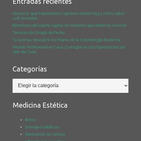
Entradas recientes
Alopecia: qué tratamientos capilares existen hoy y cómo saber
cuál necesitas
Beneficios del injerto capilar en hombres que deberías conocer
Técnicas de Cirugía de Pecho
Tu Sonrisa, descubre los Pilares de la Odontología Moderna
Alisado Profesional en Casa: ¡Consigue un Liso Espectacular sin
Salir de Casa!
Categorías
Categorías
Medicina Estética
Botox
Drenajes Linfáticos
Eliminación de Varices