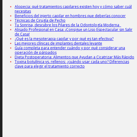
Alopecia: qué tratamientos capilares existen hoy y cómo saber cuál
necesitas
Beneficios del injerto capilar en hombres que deberías conocer
Técnicas de Cirugía de Pecho
Tu Sonrisa, descubre los Pilares de la Odontología Moderna
Alisado Profesional en Casa: ¡Consigue un Liso Espectacular sin Salir
de Casa!
¿Qué es la mesoterapia capilar y por qué es tan efectiva?
Las mejores clínicas de implantes dentales levante
Guía completa para entender cuándo y por qué considerar una
operación de párpados
Dieta Postoperatoria: Alimentos que Ayudan a Cicatrizar Más Rápido
Toxina botulínica vs. rellenos: ¿cuándo usar cada uno? Diferencias
clave para elegir el tratamiento correcto