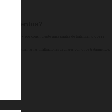
tratamientos?
ción diferente y por consiguiente unas pautas de tratamiento que se
demos complementar las infiltraciones capilares con otros tratamientos.