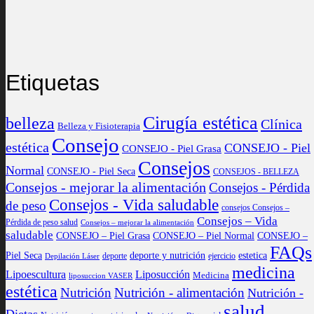
Etiquetas
Cirugía estética
belleza
Clínica
Belleza y Fisioterapia
Consejo
estética
CONSEJO - Piel
CONSEJO - Piel Grasa
Consejos
Normal
CONSEJO - Piel Seca
CONSEJOS - BELLEZA
Consejos - mejorar la alimentación
Consejos - Pérdida
Consejos - Vida saludable
de peso
consejos Consejos –
Consejos – Vida
Pérdida de peso salud
Consejos – mejorar la alimentación
saludable
CONSEJO – Piel Grasa
CONSEJO – Piel Normal
CONSEJO –
FAQs
Piel Seca
deporte y nutrición
estetica
deporte
ejercicio
Depilación Láser
medicina
Lipoescultura
Liposucción
Medicina
liposuccion VASER
estética
Nutrición
Nutrición - alimentación
Nutrición -
salud
Dietas