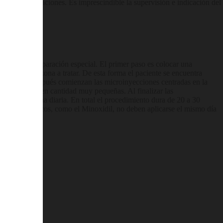
múltiples situaciones. Es imprescindible la supervisión e indicación del
n ninguna preparación especial. El primer paso es colocar una
siar toda la zona a tratar. De esta forma el paciente se encuentra
a precisa. Después comienzan las microinyecciones centradas en la
 antiandrógeno en cantidad muy pequeñas. Al finalizar las
inuar su rutina diaria. En total el procedimiento dura de 20 a 30
amientos tópicos, como el Minoxidil, no deben aplicarse el mismo día