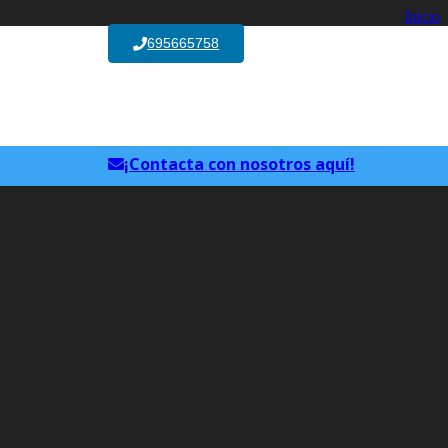
Inicio
695665758
Tratamientos Capilares
¿Qué son las infiltraciones capilares?
¡Contacta con nosotros aquí!