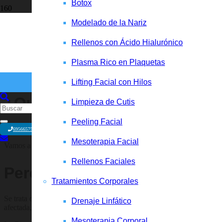
Botox
Modelado de la Nariz
Rellenos con Ácido Hialurónico
Plasma Rico en Plaquetas
¿Qué son las infiltraciones cap
Lifting Facial con Hilos
¿Qué son las infiltraciones 
Limpieza de Cutis
Peeling Facial
En la lucha contra la alopecia, las infiltraciones capilares representan
695665758
Mesoterapia Facial
Vamos a descubrir en mayor profundidad en qué consisten y si funci
Rellenos Faciales
Pero, ¿en qué consisten las 
Tratamientos Corporales
Se trata de un método sencillo, y rápido mediante el cual realizamos 
Drenaje Linfático
afectada, utilizando una aguja muy pequeña, el medicamento elegido, p
Mesoterapia Corporal