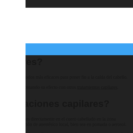
ilares?
capilares?
 uno de los métodos más eficaces para poner fin a la caída del cabello.
onan bien combinando su efecto con otros
tratamientos capilares
.
infiltraciones capilares?
microinyecciones directamente en el cuero cabelludo en la zona
revia aplicación de anestésico local, bien sea en pomada o aerosol.