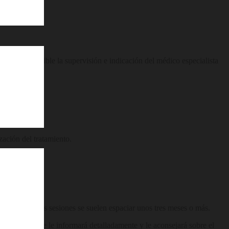
s imprescindible la supervisión e indicación del médico especialista
zación del tratamiento.
s
el tiempo, y las sesiones se suelen espaciar unos tres meses o más.
po médico, que le informará detalladamente y le aconsejará sobre el