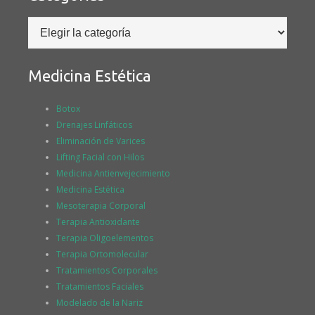
Categorías
Medicina Estética
Botox
Drenajes Linfáticos
Eliminación de Varices
Lifting Facial con Hilos
Medicina Antienvejecimiento
Medicina Estética
Mesoterapia Corporal
Terapia Antioxidante
Terapia Oligoelementos
Terapia Ortomolecular
Tratamientos Corporales
Tratamientos Faciales
Modelado de la Nariz