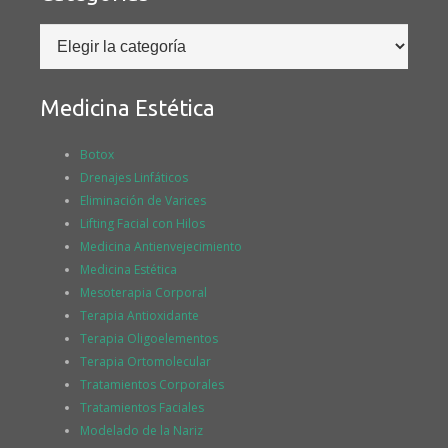
Categorías
Medicina Estética
Botox
Drenajes Linfáticos
Eliminación de Varices
Lifting Facial con Hilos
Medicina Antienvejecimiento
Medicina Estética
Mesoterapia Corporal
Terapia Antioxidante
Terapia Oligoelementos
Terapia Ortomolecular
Tratamientos Corporales
Tratamientos Faciales
Modelado de la Nariz