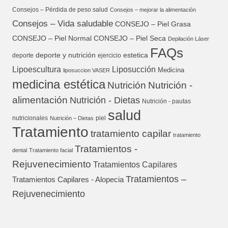
Consejos – Pérdida de peso salud
Consejos – mejorar la alimentación
Consejos – Vida saludable
CONSEJO – Piel Grasa
CONSEJO – Piel Normal
CONSEJO – Piel Seca
Depilación Láser
FAQs
deporte y nutrición
estetica
deporte
ejercicio
Lipoescultura
Liposucción
Medicina
liposuccion VASER
medicina estética
Nutrición
Nutrición -
alimentación
Nutrición - Dietas
Nutrición - pautas
salud
nutricionales
piel
Nutrición – Dietas
Tratamiento
tratamiento capilar
tratamiento
Tratamientos -
dental
Tratamiento facial
Rejuvenecimiento
Tratamientos Capilares
Tratamientos –
Tratamientos Capilares - Alopecia
Rejuvenecimiento