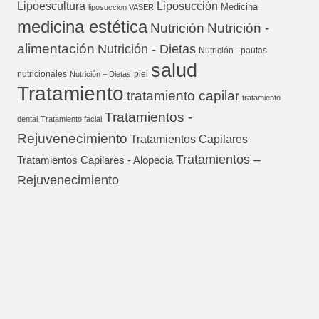
Lipoescultura
Liposucción
Medicina
liposuccion VASER
medicina estética
Nutrición
Nutrición -
alimentación
Nutrición - Dietas
Nutrición - pautas
salud
nutricionales
piel
Nutrición – Dietas
Tratamiento
tratamiento capilar
tratamiento
Tratamientos -
dental
Tratamiento facial
Rejuvenecimiento
Tratamientos Capilares
Tratamientos –
Tratamientos Capilares - Alopecia
Rejuvenecimiento