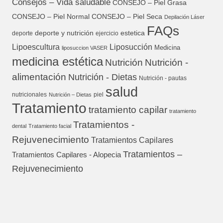
Consejos – Vida saludable
CONSEJO – Piel Grasa
CONSEJO – Piel Normal
CONSEJO – Piel Seca
Depilación Láser
FAQs
deporte y nutrición
estetica
deporte
ejercicio
Lipoescultura
Liposucción
Medicina
liposuccion VASER
medicina estética
Nutrición
Nutrición -
alimentación
Nutrición - Dietas
Nutrición - pautas
salud
nutricionales
piel
Nutrición – Dietas
Tratamiento
tratamiento capilar
tratamiento
Tratamientos -
dental
Tratamiento facial
Rejuvenecimiento
Tratamientos Capilares
Tratamientos –
Tratamientos Capilares - Alopecia
Rejuvenecimiento