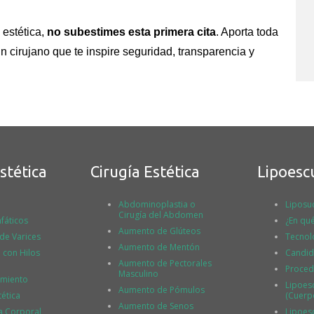
 estética,
no subestimes esta primera cita
. Aporta toda
un cirujano que te inspire seguridad, transparencia y
stética
Cirugía Estética
Lipoesc
Abdominoplastia o
Liposu
Cirugía del Abdomen
fáticos
¿En qué
Aumento de Glúteos
 de Varices
Tecnol
Aumento de Mentón
l con Hilos
Candid
Aumento de Pectorales
Proced
Masculino
imiento
Lipoes
Aumento de Pómulos
tética
(Cuerp
Aumento de Senos
a Corporal
Lipoesc