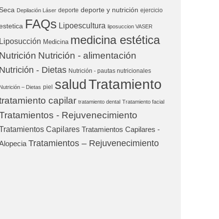
Seca
deporte y nutrición
deporte
ejercicio
Depilación Láser
FAQs
Lipoescultura
estetica
liposuccion VASER
medicina estética
Liposucción
Medicina
Nutrición
Nutrición - alimentación
Nutrición - Dietas
Nutrición - pautas nutricionales
Tratamiento
salud
piel
Nutrición – Dietas
tratamiento capilar
tratamiento dental
Tratamiento facial
Tratamientos - Rejuvenecimiento
Tratamientos Capilares
Tratamientos Capilares -
Tratamientos – Rejuvenecimiento
Alopecia