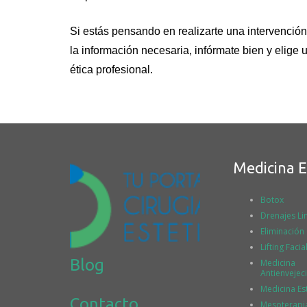
Si estás pensando en realizarte una intervención
la información necesaria, infórmate bien y elige 
ética profesional.
Medicina E
Botox
Drenajes Lin
Eliminación
Lifting Facia
Blog
Medicina
Antienvejec
Medicina Es
Contacto
Mesoterapi