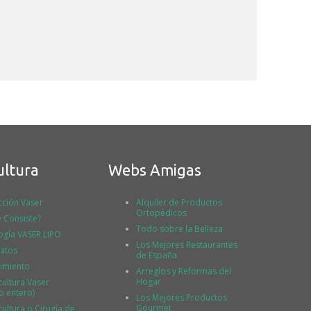
ultura
Webs Amigas
cción Vaser
Alquiler de Productos
Ortopédicos
 Consiste?
Todo sobre la Belleza
ogía VASER LIPO
Los Mejores Restaurantes
atos
de España
imiento
Arreglos y Reformas del
Hogar
cultura Vaser
o entero)
Los Mejores Productos
Gourmet
ultura o Cirugía de