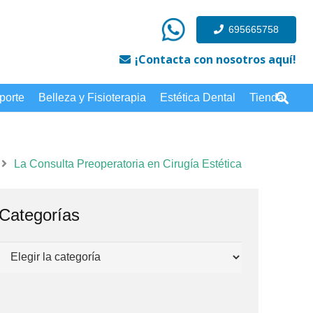
695665758
¡Contacta con nosotros aquí!
porte
Belleza y Fisioterapia
Estética Dental
Tienda
La Consulta Preoperatoria en Cirugía Estética
Categorías
Categorías