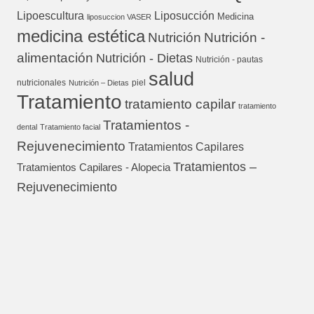
Lipoescultura
Liposucción
Medicina
liposuccion VASER
medicina estética
Nutrición
Nutrición -
alimentación
Nutrición - Dietas
Nutrición - pautas
salud
nutricionales
piel
Nutrición – Dietas
Tratamiento
tratamiento capilar
tratamiento
Tratamientos -
dental
Tratamiento facial
Rejuvenecimiento
Tratamientos Capilares
Tratamientos –
Tratamientos Capilares - Alopecia
Rejuvenecimiento