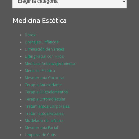
Medicina Estética
Botox
Drenajes Linfáticos
Eliminación de Varices
Lifting Facial con Hilos
Medicina Antienvejecimiento
Medicina Estética
Mesoterapia Corporal
Terapia Antioxidante
Terapia Oligoelementos
Terapia Ortomolecular
Tratamientos Corporales
Tratamientos Faciales
Modelado de la Nariz
Mesoterapia Facial
Limpieza de Cutis