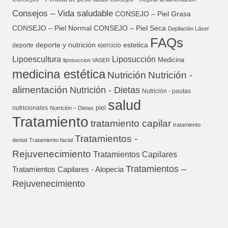
Consejos – Vida saludable
CONSEJO – Piel Grasa
CONSEJO – Piel Normal
CONSEJO – Piel Seca
Depilación Láser
FAQs
deporte y nutrición
estetica
deporte
ejercicio
Lipoescultura
Liposucción
Medicina
liposuccion VASER
medicina estética
Nutrición
Nutrición -
alimentación
Nutrición - Dietas
Nutrición - pautas
salud
nutricionales
piel
Nutrición – Dietas
Tratamiento
tratamiento capilar
tratamiento
Tratamientos -
dental
Tratamiento facial
Rejuvenecimiento
Tratamientos Capilares
Tratamientos –
Tratamientos Capilares - Alopecia
Rejuvenecimiento