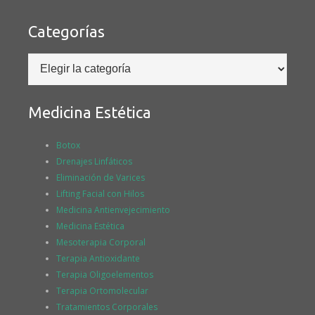
Categorías
Categorías
Medicina Estética
Botox
Drenajes Linfáticos
Eliminación de Varices
Lifting Facial con Hilos
Medicina Antienvejecimiento
Medicina Estética
Mesoterapia Corporal
Terapia Antioxidante
Terapia Oligoelementos
Terapia Ortomolecular
Tratamientos Corporales