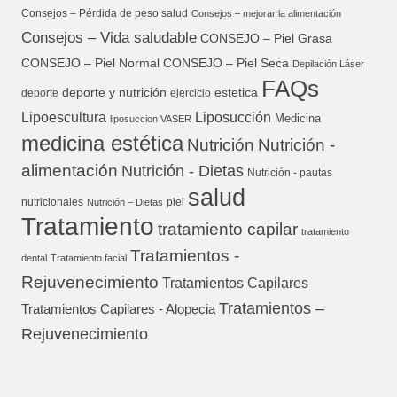
Consejos – Pérdida de peso salud
Consejos – mejorar la alimentación
Consejos – Vida saludable
CONSEJO – Piel Grasa
CONSEJO – Piel Normal
CONSEJO – Piel Seca
Depilación Láser
FAQs
deporte y nutrición
estetica
deporte
ejercicio
Lipoescultura
Liposucción
Medicina
liposuccion VASER
medicina estética
Nutrición
Nutrición -
alimentación
Nutrición - Dietas
Nutrición - pautas
salud
nutricionales
piel
Nutrición – Dietas
Tratamiento
tratamiento capilar
tratamiento
Tratamientos -
dental
Tratamiento facial
Rejuvenecimiento
Tratamientos Capilares
Tratamientos –
Tratamientos Capilares - Alopecia
Rejuvenecimiento