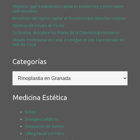
Alopecia: qué tratamientos capilares existen hoy y cómo saber
cuál necesitas
Beneficios del injerto capilar en hombres que deberías conocer
Técnicas de Cirugía de Pecho
Tu Sonrisa, descubre los Pilares de la Odontología Moderna
Alisado Profesional en Casa: ¡Consigue un Liso Espectacular sin
Salir de Casa!
Categorías
Categorías
Medicina Estética
Botox
Drenajes Linfáticos
Eliminación de Varices
Lifting Facial con Hilos