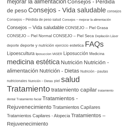
mejorar la alimentación
Consejos - Pérdida
Consejos - Vida saludable
de peso
consejos
Consejos – Pérdida de peso salud
Consejos – mejorar la alimentación
Consejos – Vida saludable
CONSEJO – Piel Grasa
CONSEJO – Piel Normal
CONSEJO – Piel Seca
Depilación Láser
FAQs
deporte y nutrición
estetica
deporte
ejercicio
Lipoescultura
Liposucción
Medicina
liposuccion VASER
medicina estética
Nutrición
Nutrición -
alimentación
Nutrición - Dietas
Nutrición - pautas
salud
nutricionales
piel
Nutrición – Dietas
Tratamiento
tratamiento capilar
tratamiento
Tratamientos -
dental
Tratamiento facial
Rejuvenecimiento
Tratamientos Capilares
Tratamientos –
Tratamientos Capilares - Alopecia
Rejuvenecimiento