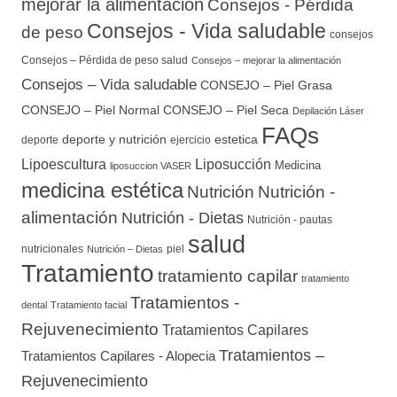
mejorar la alimentación
Consejos - Pérdida
Consejos - Vida saludable
de peso
consejos
Consejos – Pérdida de peso salud
Consejos – mejorar la alimentación
Consejos – Vida saludable
CONSEJO – Piel Grasa
CONSEJO – Piel Normal
CONSEJO – Piel Seca
Depilación Láser
FAQs
deporte y nutrición
estetica
deporte
ejercicio
Lipoescultura
Liposucción
Medicina
liposuccion VASER
medicina estética
Nutrición
Nutrición -
alimentación
Nutrición - Dietas
Nutrición - pautas
salud
nutricionales
piel
Nutrición – Dietas
Tratamiento
tratamiento capilar
tratamiento
Tratamientos -
dental
Tratamiento facial
Rejuvenecimiento
Tratamientos Capilares
Tratamientos –
Tratamientos Capilares - Alopecia
Rejuvenecimiento