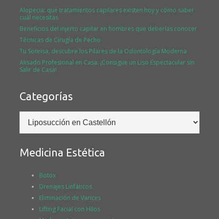
Alopecia: qué tratamientos capilares existen hoy y cómo saber
cuál necesitas
Beneficios del injerto capilar en hombres que deberías conocer
Técnicas de Cirugía de Pecho
Tu Sonrisa, descubre los Pilares de la Odontología Moderna
Alisado Profesional en Casa: ¡Consigue un Liso Espectacular sin
Salir de Casa!
Categorías
Categorías
Medicina Estética
Botox
Drenajes Linfáticos
Eliminación de Varices
Lifting Facial con Hilos