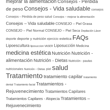
mejorar la alimentación
Consejos - Pérdida
Consejos - Vida saludable
de peso
consejos
Consejos – Pérdida de peso salud
Consejos – mejorar la alimentación
Consejos – Vida saludable
CONSEJO – Piel Grasa
CONSEJO – Piel Normal
CONSEJO – Piel Seca
Depilación Láser
FAQs
deporte y nutrición
estetica
deporte
ejercicio
Lipoescultura
Liposucción
Medicina
liposuccion VASER
medicina estética
Nutrición
Nutrición -
alimentación
Nutrición - Dietas
Nutrición - pautas
salud
nutricionales
piel
Nutrición – Dietas
Tratamiento
tratamiento capilar
tratamiento
Tratamientos -
dental
Tratamiento facial
Rejuvenecimiento
Tratamientos Capilares
Tratamientos –
Tratamientos Capilares - Alopecia
Rejuvenecimiento