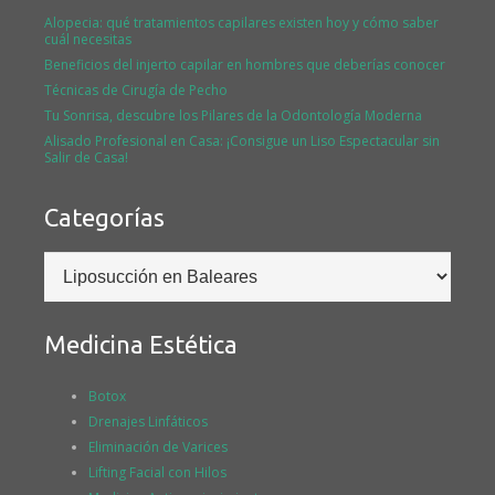
Alopecia: qué tratamientos capilares existen hoy y cómo saber
cuál necesitas
Beneficios del injerto capilar en hombres que deberías conocer
Técnicas de Cirugía de Pecho
Tu Sonrisa, descubre los Pilares de la Odontología Moderna
Alisado Profesional en Casa: ¡Consigue un Liso Espectacular sin
Salir de Casa!
Categorías
Categorías
Medicina Estética
Botox
Drenajes Linfáticos
Eliminación de Varices
Lifting Facial con Hilos