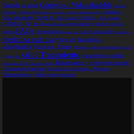
Consejos - Vida saludable
Pérdida de peso
consejos
Consejos –
Consejos – Pérdida de peso salud
Consejos – mejorar la alimentación
Vida saludable
CONSEJO – Piel Grasa
CONSEJO – Piel Normal
CONSEJO – Piel Seca
deporte y nutrición
deporte
ejercicio
Depilación Láser
FAQs
Lipoescultura
Liposucción
estetica
Medicina
liposuccion VASER
medicina estética
Nutrición
Nutrición -
alimentación
Nutrición - Dietas
Nutrición - pautas nutricionales
Nutrición
Tratamiento
salud
tratamiento capilar
piel
– Dietas
Tratamientos - Rejuvenecimiento
tratamiento dental
Tratamiento facial
Tratamientos Capilares
Tratamientos Capilares - Alopecia
Tratamientos – Rejuvenecimiento