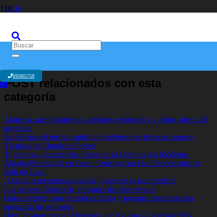
Inicio
Liposucción en Álava
Liposucción en Álava
695665758
POST relacionados con esta
categoría
Alopecia: qué tratamientos capilares existen hoy y cómo saber cuál
necesitas
Beneficios del injerto capilar en hombres que deberías conocer
Técnicas de Cirugía de Pecho
Tu Sonrisa, descubre los Pilares de la Odontología Moderna
Alisado Profesional en Casa: ¡Consigue un Liso Espectacular sin
Salir de Casa!
¿Qué es la mesoterapia capilar y por qué es tan efectiva?
Las mejores clínicas de implantes dentales levante
Guía completa para entender cuándo y por qué considerar una
operación de párpados
Dieta Postoperatoria: Alimentos que Ayudan a Cicatrizar Más