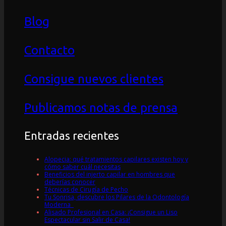
Blog
Contacto
Consigue nuevos clientes
Publicamos notas de prensa
Entradas recientes
Alopecia: qué tratamientos capilares existen hoy y
cómo saber cuál necesitas
Beneficios del injerto capilar en hombres que
deberías conocer
Técnicas de Cirugía de Pecho
Tu Sonrisa, descubre los Pilares de la Odontología
Moderna
Alisado Profesional en Casa: ¡Consigue un Liso
Espectacular sin Salir de Casa!