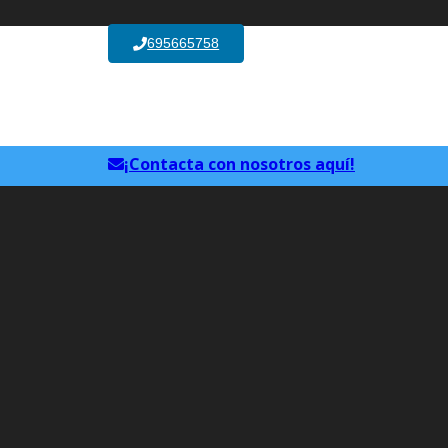
695665758
¡Contacta con nosotros aquí!