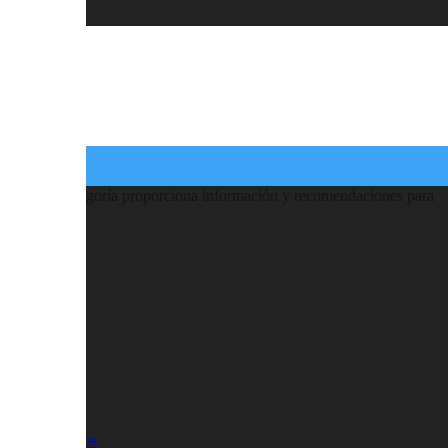
ARA LA PIEL
s, productos y tratamientos diseñados para mantener la piel sana,
ratación hasta el uso de productos especializados para abordar
iento, esta categoría proporciona información y recomendaciones para
cesitas
r de Casa!
ión de párpados