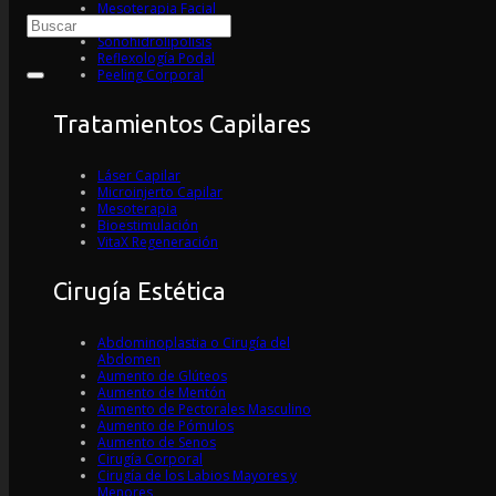
Mesoterapia Facial
Limpieza de Cutis
Sonohidrolipolisis
Reflexología Podal
Peeling Corporal
Tratamientos Capilares
Láser Capilar
Microinjerto Capilar
Mesoterapia
Bioestimulación
VitaX Regeneración
Cirugía Estética
Abdominoplastia o Cirugía del
Abdomen
Aumento de Glúteos
Aumento de Mentón
Aumento de Pectorales Masculino
Aumento de Pómulos
Aumento de Senos
Cirugía Corporal
Cirugía de los Labios Mayores y
Menores