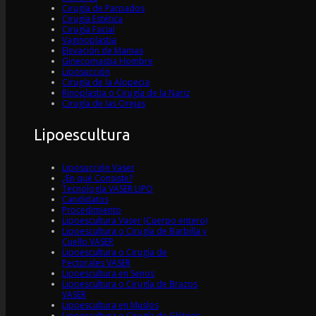
Cirugía de Parpados
Cirugía Estética
Cirugía Facial
Vaginoplastia
Elevación de Mamas
Ginecomastia Hombre
Liposucción
Cirugía de la Alopecia
Rinoplastia o Cirugía de la Nariz
Cirugía de las Orejas
Lipoescultura
Liposucción Vaser
¿En qué Consiste?
Tecnología VASER LIPO
Candidatos
Procedimiento
Lipoescultura Vaser (Cuerpo entero)
Lipoescultura o Cirugía de Barbilla y
Cuello VASER
Lipoescultura o Cirugía de
Pectorales VASER
Lipoescultura en Senos
Lipoescultura o Cirugía de Brazos
VASER
Lipoescultura en Muslos
Lipoescultura o Cirugía de Glúteos