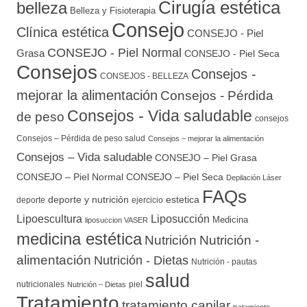
Cirugía estética
belleza
Belleza y Fisioterapia
Consejo
Clínica estética
CONSEJO - Piel
CONSEJO - Piel Normal
Grasa
CONSEJO - Piel Seca
Consejos
Consejos -
CONSEJOS - BELLEZA
mejorar la alimentación
Consejos - Pérdida
Consejos - Vida saludable
de peso
consejos
Consejos – Pérdida de peso salud
Consejos – mejorar la alimentación
Consejos – Vida saludable
CONSEJO – Piel Grasa
CONSEJO – Piel Normal
CONSEJO – Piel Seca
Depilación Láser
FAQs
deporte y nutrición
estetica
deporte
ejercicio
Lipoescultura
Liposucción
Medicina
liposuccion VASER
medicina estética
Nutrición
Nutrición -
alimentación
Nutrición - Dietas
Nutrición - pautas
salud
nutricionales
piel
Nutrición – Dietas
Tratamiento
tratamiento capilar