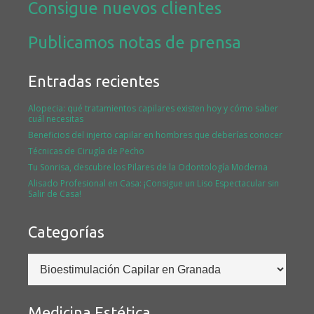
Consigue nuevos clientes
Publicamos notas de prensa
Entradas recientes
Alopecia: qué tratamientos capilares existen hoy y cómo saber
cuál necesitas
Beneficios del injerto capilar en hombres que deberías conocer
Técnicas de Cirugía de Pecho
Tu Sonrisa, descubre los Pilares de la Odontología Moderna
Alisado Profesional en Casa: ¡Consigue un Liso Espectacular sin
Salir de Casa!
Categorías
Categorías
Medicina Estética