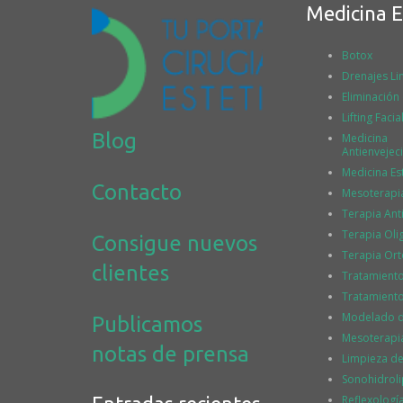
Medicina E
Botox
Drenajes Lin
Eliminación
Lifting Facia
Blog
Medicina
Antienvejec
Medicina Es
Contacto
Mesoterapi
Terapia Ant
Terapia Ol
Consigue nuevos
Terapia Or
clientes
Tratamient
Tratamiento
Modelado de
Publicamos
Mesoterapia
notas de prensa
Limpieza de
Sonohidroli
Reflexologí