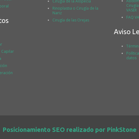
Abdomi
Cirugía de la Alopecia
Cirugí
poral
Rinoplastia o Cirugía de la
VASER
Nariz
FAQ VA
tos
Cirugía de las Orejas
Aviso L
ar
Términ
 Capilar
Polític
datos
a
ción
eración
Posicionamiento SEO realizado por PinkStone