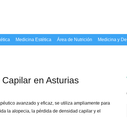
ética
Medicina Estética
Área de Nutrición
Medicina y De
 Capilar en Asturias
apéutico avanzado y eficaz, se utiliza ampliamente para
ida la alopecia, la pérdida de densidad capilar y el