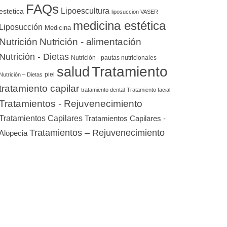
FAQs
Lipoescultura
estetica
liposuccion VASER
medicina estética
Liposucción
Medicina
Nutrición
Nutrición - alimentación
Nutrición - Dietas
Nutrición - pautas nutricionales
Tratamiento
salud
piel
Nutrición – Dietas
tratamiento capilar
tratamiento dental
Tratamiento facial
Tratamientos - Rejuvenecimiento
Tratamientos Capilares
Tratamientos Capilares -
Tratamientos – Rejuvenecimiento
Alopecia