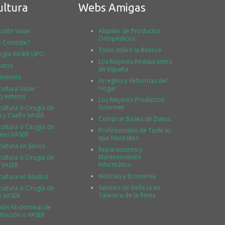
ultura
Webs Amigas
cción Vaser
Alquiler de Productos
Ortopédicos
 Consiste?
Todo sobre la Belleza
ogía VASER LIPO
Los Mejores Restaurantes
atos
de España
imiento
Arreglos y Reformas del
Hogar
cultura Vaser
o entero)
Los Mejores Productos
Gourmet
ultura o Cirugía de
a y Cuello VASER
Comprar Bases de Datos
ultura o Cirugía de
Profesionales de Todo lo
ales VASER
que Necesites
cultura en Senos
Reparaciones y
Mantenimiento
ultura o Cirugía de
Informático
 VASER
Noticias y Economía
cultura en Muslos
Salones de Belleza en
ultura o Cirugía de
Talavera de la Reina
s VASER
ión Abdominal de
finición o VASER