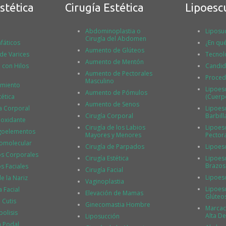
stética
Cirugía Estética
Lipoesc
Abdominoplastia o
Liposu
Cirugía del Abdomen
fáticos
¿En qué
Aumento de Glúteos
 de Varices
Tecnol
Aumento de Mentón
l con Hilos
Candid
Aumento de Pectorales
Proced
Masculino
imiento
Lipoes
Aumento de Pómulos
tética
(Cuerp
Aumento de Senos
a Corporal
Lipoesc
Cirugía Corporal
Barbill
ioxidante
Cirugía de los Labios
Lipoesc
igoelementos
Mayores y Menores
Pector
tomolecular
Cirugía de Parpados
Lipoes
os Corporales
Cirugía Estética
Lipoesc
Brazos
s Faciales
Cirugía Facial
Lipoes
 la Nariz
Vaginoplastia
Lipoesc
 Facial
Elevación de Mamas
Glúteo
 Cutis
Ginecomastia Hombre
Marcac
polisis
Alta De
Liposucción
a Podal