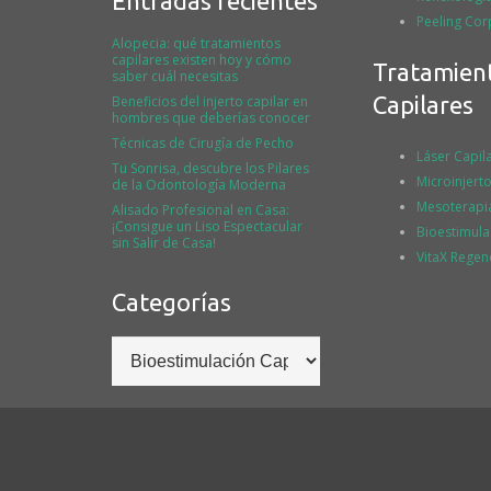
Entradas recientes
Peeling Cor
Alopecia: qué tratamientos
capilares existen hoy y cómo
Tratamien
saber cuál necesitas
Capilares
Beneficios del injerto capilar en
hombres que deberías conocer
Técnicas de Cirugía de Pecho
Láser Capil
Tu Sonrisa, descubre los Pilares
Microinjerto
de la Odontología Moderna
Mesoterapi
Alisado Profesional en Casa:
¡Consigue un Liso Espectacular
Bioestimula
sin Salir de Casa!
VitaX Regen
Categorías
Categorías