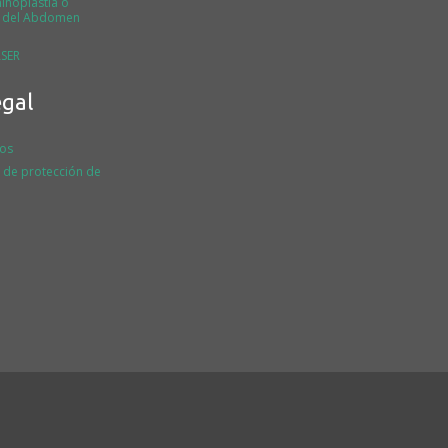
noplastia o
a del Abdomen
SER
egal
os
a de protección de