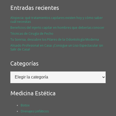
Entradas recientes
Alopecia: qué tratamientos capilares existen hoy y cómo saber
cuál necesitas
Beneficios del injerto capilar en hombres que deberías conocer
Técnicas de Cirugía de Pecho
Tu Sonrisa, descubre los Pilares de la Odontología Moderna
Alisado Profesional en Casa: ¡Consigue un Liso Espectacular sin
Salir de Casa!
Categorías
Categorías
Medicina Estética
Botox
Drenajes Linfáticos