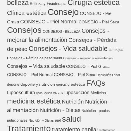
Cirugía estética
belleza
Belleza y Fisioterapia
Consejo
Clínica estética
CONSEJO - Piel
CONSEJO - Piel Normal
Grasa
CONSEJO - Piel Seca
Consejos
Consejos -
CONSEJOS - BELLEZA
mejorar la alimentación
Consejos - Pérdida
Consejos - Vida saludable
de peso
consejos
Consejos – Pérdida de peso salud
Consejos – mejorar la alimentación
Consejos – Vida saludable
CONSEJO – Piel Grasa
CONSEJO – Piel Normal
CONSEJO – Piel Seca
Depilación Láser
FAQs
deporte y nutrición
estetica
deporte
ejercicio
Lipoescultura
Liposucción
Medicina
liposuccion VASER
medicina estética
Nutrición
Nutrición -
alimentación
Nutrición - Dietas
Nutrición - pautas
salud
nutricionales
piel
Nutrición – Dietas
Tratamiento
tratamiento capilar
tratamiento