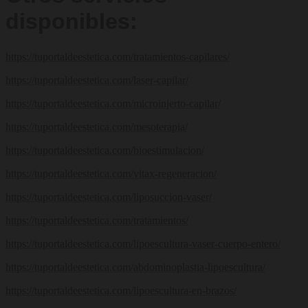
disponibles:
https://tuportaldeestetica.com/tratamientos-capilares/
https://tuportaldeestetica.com/laser-capilar/
https://tuportaldeestetica.com/microinjerto-capilar/
https://tuportaldeestetica.com/mesoterapia/
https://tuportaldeestetica.com/bioestimulacion/
https://tuportaldeestetica.com/vitax-regeneracion/
https://tuportaldeestetica.com/liposuccion-vaser/
https://tuportaldeestetica.com/tratamientos/
https://tuportaldeestetica.com/lipoescultura-vaser-cuerpo-entero/
https://tuportaldeestetica.com/abdominoplastia-lipoescultura/
https://tuportaldeestetica.com/lipoescultura-en-brazos/