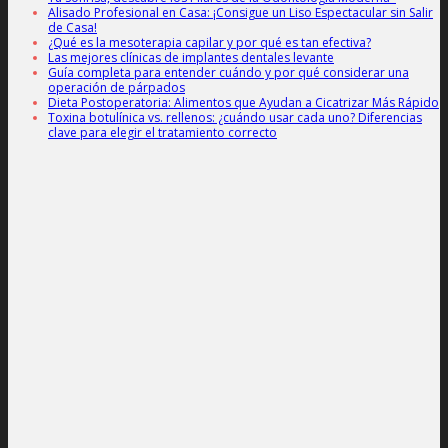
Alisado Profesional en Casa: ¡Consigue un Liso Espectacular sin Salir
de Casa!
¿Qué es la mesoterapia capilar y por qué es tan efectiva?
Las mejores clínicas de implantes dentales levante
Guía completa para entender cuándo y por qué considerar una
operación de párpados
Dieta Postoperatoria: Alimentos que Ayudan a Cicatrizar Más Rápido
Toxina botulínica vs. rellenos: ¿cuándo usar cada uno? Diferencias
clave para elegir el tratamiento correcto