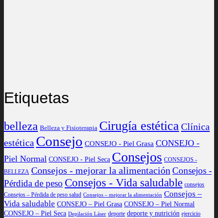
Etiquetas
Cirugía estética
belleza
Clínica
Belleza y Fisioterapia
Consejo
estética
CONSEJO -
CONSEJO - Piel Grasa
Consejos
Piel Normal
CONSEJO - Piel Seca
CONSEJOS -
Consejos - mejorar la alimentación
Consejos -
BELLEZA
Consejos - Vida saludable
Pérdida de peso
consejos
Consejos –
Consejos – Pérdida de peso salud
Consejos – mejorar la alimentación
Vida saludable
CONSEJO – Piel Grasa
CONSEJO – Piel Normal
CONSEJO – Piel Seca
deporte y nutrición
deporte
ejercicio
Depilación Láser