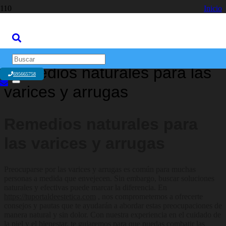
Inicio
Belleza y Fisioterapia
Remedios naturales para las varices y arrugas
Remedios naturales para las
695665758
varices y arrugas
Remedios naturales para
las varices y arrugas
Preocuparse por las varices y arrugas es común para muchas
personas a medida que envejecen. Sin embargo, buscar soluciones
naturales y efectivas puede marcar la diferencia. En
https://tuportaldeestetica.com
, nos comprometemos a ofrecerte
consejos y pautas que te ayudarán a abordar estas preocupaciones de
manera natural y sin dolor. Con nuestra experiencia en el cuidado de
la piel y el bienestar, te guiaremos para que puedas combatir las