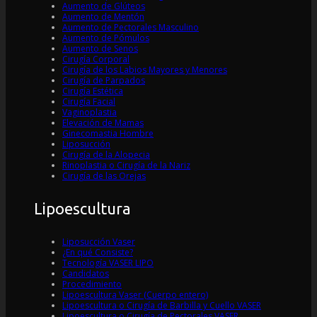
Aumento de Glúteos
Aumento de Mentón
Aumento de Pectorales Masculino
Aumento de Pómulos
Aumento de Senos
Cirugía Corporal
Cirugía de los Labios Mayores y Menores
Cirugía de Parpados
Cirugía Estética
Cirugía Facial
Vaginoplastia
Elevación de Mamas
Ginecomastia Hombre
Liposucción
Cirugía de la Alopecia
Rinoplastia o Cirugía de la Nariz
Cirugía de las Orejas
Lipoescultura
Liposucción Vaser
¿En qué Consiste?
Tecnología VASER LIPO
Candidatos
Procedimiento
Lipoescultura Vaser (Cuerpo entero)
Lipoescultura o Cirugía de Barbilla y Cuello VASER
Lipoescultura o Cirugía de Pectorales VASER