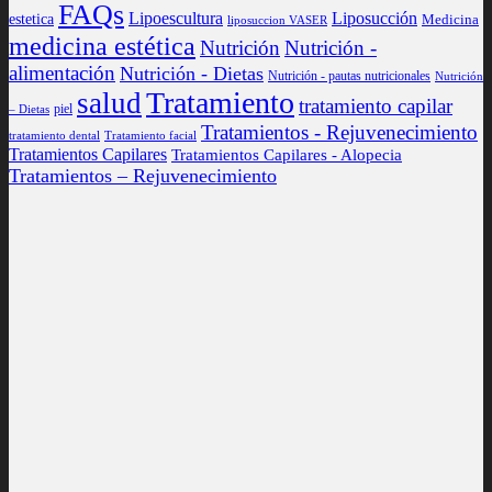
FAQs
Lipoescultura
Liposucción
estetica
Medicina
liposuccion VASER
medicina estética
Nutrición
Nutrición -
alimentación
Nutrición - Dietas
Nutrición - pautas nutricionales
Nutrición
Tratamiento
salud
tratamiento capilar
piel
– Dietas
Tratamientos - Rejuvenecimiento
tratamiento dental
Tratamiento facial
Tratamientos Capilares
Tratamientos Capilares - Alopecia
Tratamientos – Rejuvenecimiento