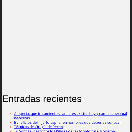
Entradas recientes
Alopecia: qué tratamientos capilares existen hoy y cómo saber cuál
necesitas
Beneficios del injerto capilar en hombres que deberías conocer
Técnicas de Cirugía de Pecho
Tu Sonrisa, descubre los Pilares de la Odontología Moderna