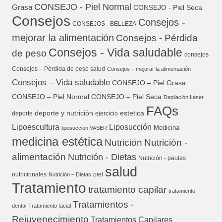
CONSEJO - Piel Normal
Grasa
CONSEJO - Piel Seca
Consejos
Consejos -
CONSEJOS - BELLEZA
mejorar la alimentación
Consejos - Pérdida
Consejos - Vida saludable
de peso
consejos
Consejos – Pérdida de peso salud
Consejos – mejorar la alimentación
Consejos – Vida saludable
CONSEJO – Piel Grasa
CONSEJO – Piel Normal
CONSEJO – Piel Seca
Depilación Láser
FAQs
deporte y nutrición
estetica
deporte
ejercicio
Lipoescultura
Liposucción
Medicina
liposuccion VASER
medicina estética
Nutrición
Nutrición -
alimentación
Nutrición - Dietas
Nutrición - pautas
salud
nutricionales
piel
Nutrición – Dietas
Tratamiento
tratamiento capilar
tratamiento
Tratamientos -
dental
Tratamiento facial
Rejuvenecimiento
Tratamientos Capilares