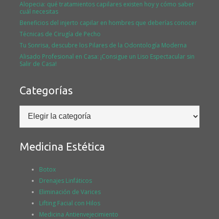
Alopecia: qué tratamientos capilares existen hoy y cómo saber
cuál necesitas
Beneficios del injerto capilar en hombres que deberías conocer
Técnicas de Cirugía de Pecho
Tu Sonrisa, descubre los Pilares de la Odontología Moderna
Alisado Profesional en Casa: ¡Consigue un Liso Espectacular sin
Salir de Casa!
Categorías
Categorías
Medicina Estética
Botox
Drenajes Linfáticos
Eliminación de Varices
Lifting Facial con Hilos
Medicina Antienvejecimiento