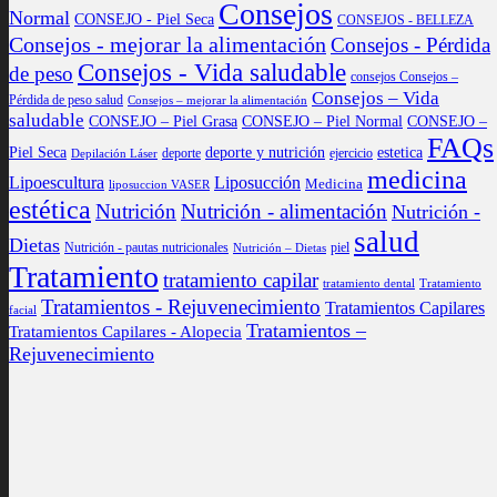
Consejos
Normal
CONSEJO - Piel Seca
CONSEJOS - BELLEZA
Consejos - mejorar la alimentación
Consejos - Pérdida
Consejos - Vida saludable
de peso
consejos Consejos –
Consejos – Vida
Pérdida de peso salud
Consejos – mejorar la alimentación
saludable
CONSEJO – Piel Grasa
CONSEJO – Piel Normal
CONSEJO –
FAQs
Piel Seca
deporte y nutrición
estetica
deporte
ejercicio
Depilación Láser
medicina
Lipoescultura
Liposucción
Medicina
liposuccion VASER
estética
Nutrición
Nutrición - alimentación
Nutrición -
salud
Dietas
Nutrición - pautas nutricionales
piel
Nutrición – Dietas
Tratamiento
tratamiento capilar
tratamiento dental
Tratamiento
Tratamientos - Rejuvenecimiento
Tratamientos Capilares
facial
Tratamientos –
Tratamientos Capilares - Alopecia
Rejuvenecimiento