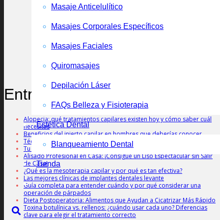
Masaje Anticelulítico
Masajes Corporales Específicos
Masajes Faciales
Quiromasajes
Depilación Láser
Entradas recientes
FAQs Belleza y Fisioterapia
Alopecia: qué tratamientos capilares existen hoy y cómo saber cuál
Estética Dental
necesitas
Beneficios del injerto capilar en hombres que deberías conocer
Técnicas de Cirugía de Pecho
Blanqueamiento Dental
Tu Sonrisa, descubre los Pilares de la Odontología Moderna
Alisado Profesional en Casa: ¡Consigue un Liso Espectacular sin Salir
de Casa!
Tienda
¿Qué es la mesoterapia capilar y por qué es tan efectiva?
Las mejores clínicas de implantes dentales levante
Guía completa para entender cuándo y por qué considerar una
operación de párpados
Dieta Postoperatoria: Alimentos que Ayudan a Cicatrizar Más Rápido
Toxina botulínica vs. rellenos: ¿cuándo usar cada uno? Diferencias
clave para elegir el tratamiento correcto