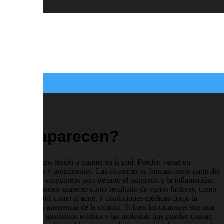
orque aparecen?
al después de una lesión o trauma en la piel. Pueden variar en
es más grandes y prominentes. Las cicatrices se forman como parte del
n de coágulos sanguíneos para detener el sangrado y la inflamación,
Las cicatrices pueden aparecer como resultado de varios factores, como
medades de la piel como el acné, y condiciones médicas como la
 influir en la apariencia de la cicatriz. Si bien las cicatrices son una
es preocupa su apariencia estética o las molestias que pueden causar,