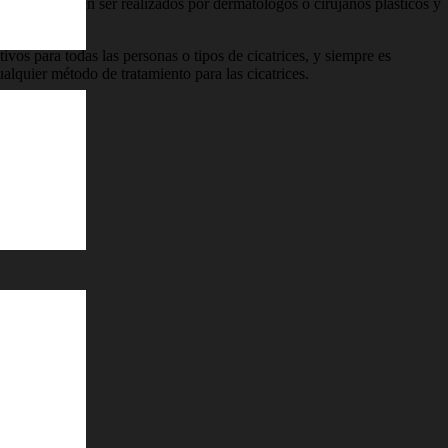
atamientos suelen ser realizados por dermatólogos o cirujanos plásticos y
ces.
ivos para todas las personas o tipos de cicatrices, y siempre es
lquier método de tratamiento para las cicatrices.