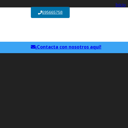
Inicio
695665758
Belleza y Fisioterapia
Cicatrices
¡Contacta con nosotros aquí!