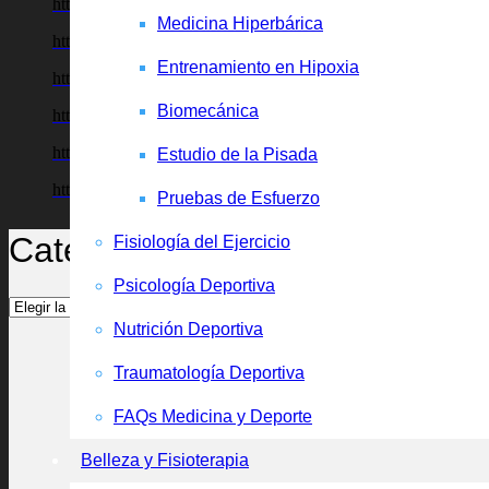
https://tuportaldeestetica.com/mesoterapia-corporal/
Medicina Hiperbárica
https://tuportaldeestetica.com/peeling-corporal/
Entrenamiento en Hipoxia
https://tuportaldeestetica.com/reflexologia-podal/
Biomecánica
https://tuportaldeestetica.com/sonohidrolipolisis/
https://tuportaldeestetica.com/tratamientos-exilis/
Estudio de la Pisada
https://tuportaldeestetica.com/belleza-y-fisioterapia/
Pruebas de Esfuerzo
Categorías
Fisiología del Ejercicio
Psicología Deportiva
Categorías
Nutrición Deportiva
Traumatología Deportiva
FAQs Medicina y Deporte
Belleza y Fisioterapia