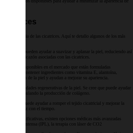
ten tratamientos disponibles para ayudar a minimizar la apariencia de
cicatrices
r la apariencia de las cicatrices. Aquí te detallo algunos de los más
la cicatriz y pueden ayudar a suavizar y aplanar la piel, reduciendo así
tación y la picazón asociadas con las cicatrices.
y pomadas disponibles en el mercado que están formuladas
oductos suelen contener ingredientes como vitamina E, alantoína,
a cicatrización de la piel y ayudan a mejorar su apariencia.
or sus propiedades regenerativas de la piel. Se cree que puede ayudar
 celular y estimulando la producción de colágeno.
ntos suaves puede ayudar a romper el tejido cicatricial y mejorar la
anar la cicatriz con el tiempo.
 molestias significativas, existen opciones médicas más avanzadas
e luz pulsada intensa (IPL), la terapia con láser de CO2