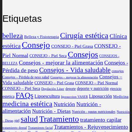
Etiquetas
Cirugía estética
belleza
Clínica
Belleza y Fisioterapia
Consejo
estética
CONSEJO -
CONSEJO - Piel Grasa
Consejos
Piel Normal
CONSEJO - Piel Seca
CONSEJOS -
Consejos - mejorar la alimentación
Consejos -
BELLEZA
Consejos - Vida saludable
Pérdida de peso
consejos
Consejos –
Consejos – Pérdida de peso salud
Consejos – mejorar la alimentación
Vida saludable
CONSEJO – Piel Grasa
CONSEJO – Piel Normal
CONSEJO – Piel Seca
deporte y nutrición
deporte
ejercicio
Depilación Láser
FAQs
Lipoescultura
Liposucción
estetica
Medicina
liposuccion VASER
medicina estética
Nutrición
Nutrición -
alimentación
Nutrición - Dietas
Nutrición - pautas nutricionales
Nutrición
Tratamiento
salud
tratamiento capilar
piel
– Dietas
Tratamientos - Rejuvenecimiento
tratamiento dental
Tratamiento facial