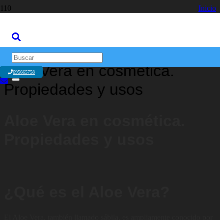
Inicio
Belleza y Fisioterapia
Aloe Vera en cosmética. Propiedades y usos
Aloe Vera en cosmética.
695665758
Propiedades y usos
Aloe Vera en cosmética.
Propiedades y usos
¿Qué es el Aloe Vera?
El Aloe Vera, también llamado sábila, es ampliamente conocido por