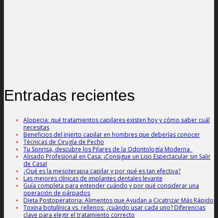
Entradas recientes
Alopecia: qué tratamientos capilares existen hoy y cómo saber cuál
necesitas
Beneficios del injerto capilar en hombres que deberías conocer
Técnicas de Cirugía de Pecho
Tu Sonrisa, descubre los Pilares de la Odontología Moderna
Alisado Profesional en Casa: ¡Consigue un Liso Espectacular sin Salir
de Casa!
¿Qué es la mesoterapia capilar y por qué es tan efectiva?
Las mejores clínicas de implantes dentales levante
Guía completa para entender cuándo y por qué considerar una
operación de párpados
Dieta Postoperatoria: Alimentos que Ayudan a Cicatrizar Más Rápido
Toxina botulínica vs. rellenos: ¿cuándo usar cada uno? Diferencias
clave para elegir el tratamiento correcto