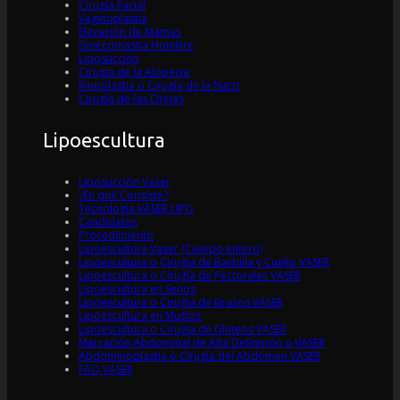
Cirugía Facial
Vaginoplastia
Elevación de Mamas
Ginecomastia Hombre
Liposucción
Cirugía de la Alopecia
Rinoplastia o Cirugía de la Nariz
Cirugía de las Orejas
Lipoescultura
Liposucción Vaser
¿En qué Consiste?
Tecnología VASER LIPO
Candidatos
Procedimiento
Lipoescultura Vaser (Cuerpo entero)
Lipoescultura o Cirugía de Barbilla y Cuello VASER
Lipoescultura o Cirugía de Pectorales VASER
Lipoescultura en Senos
Lipoescultura o Cirugía de Brazos VASER
Lipoescultura en Muslos
Lipoescultura o Cirugía de Glúteos VASER
Marcación Abdominal de Alta Definición o VASER
Abdominoplastia o Cirugía del Abdomen VASER
FAQ VASER