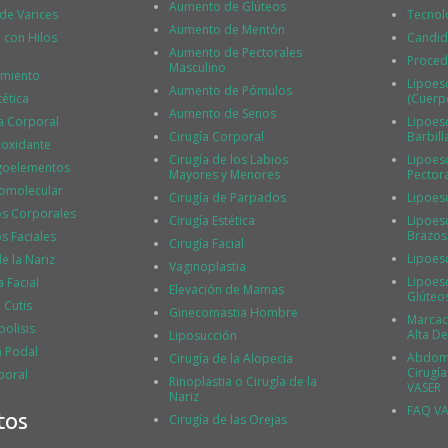
Aumento de Glúteos
 de Varices
Tecnol
Aumento de Mentón
l con Hilos
Candid
Aumento de Pectorales
Proced
Masculino
imiento
Lipoes
Aumento de Pómulos
tética
(Cuerp
Aumento de Senos
a Corporal
Lipoesc
Cirugía Corporal
Barbill
ioxidante
Cirugía de los Labios
Lipoesc
igoelementos
Mayores y Menores
Pector
tomolecular
Cirugía de Parpados
Lipoes
os Corporales
Cirugía Estética
Lipoesc
Brazos
s Faciales
Cirugía Facial
Lipoes
 la Nariz
Vaginoplastia
Lipoesc
 Facial
Elevación de Mamas
Glúteo
 Cutis
Ginecomastia Hombre
Marcac
polisis
Alta De
Liposucción
a Podal
Abdomi
Cirugía de la Alopecia
Cirugí
poral
Rinoplastia o Cirugía de la
VASER
Nariz
FAQ VA
tos
Cirugía de las Orejas