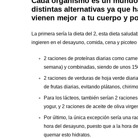
Cada organismo es un mundo,
distintas alternativas ya que 
vienen mejor a tu cuerpo y p
La primera sería la dieta del 2, esta dieta salud
ingieren en el desayuno, comida, cena y picoteo
2 raciones de proteínas diarias como carne
semana) y combinadas, siendo de unos 15
2 raciones de verduras de hoja verde diaria
de frutas diarias, evitando plátanos, chirim
Para los lácteos, también serían 2 racione
yogur, y 2 raciones de aceite de oliva virg
Por último, la única excepción sería una r
hora del desayuno, puesto que a la hora d
quemar esto hidratos.