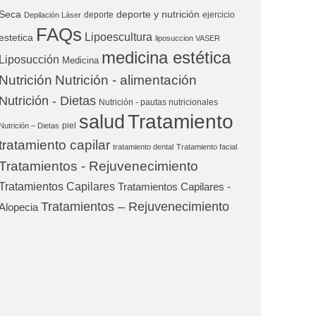
Seca
deporte y nutrición
deporte
ejercicio
Depilación Láser
FAQs
Lipoescultura
estetica
liposuccion VASER
medicina estética
Liposucción
Medicina
Nutrición
Nutrición - alimentación
Nutrición - Dietas
Nutrición - pautas nutricionales
Tratamiento
salud
piel
Nutrición – Dietas
tratamiento capilar
tratamiento dental
Tratamiento facial
Tratamientos - Rejuvenecimiento
Tratamientos Capilares
Tratamientos Capilares -
Tratamientos – Rejuvenecimiento
Alopecia