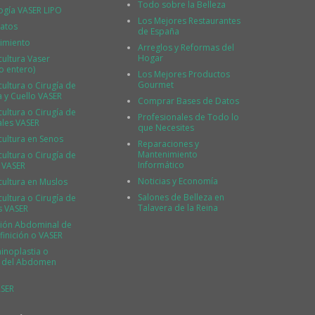
Todo sobre la Belleza
ogía VASER LIPO
Los Mejores Restaurantes
atos
de España
imiento
Arreglos y Reformas del
Hogar
cultura Vaser
o entero)
Los Mejores Productos
Gourmet
ultura o Cirugía de
a y Cuello VASER
Comprar Bases de Datos
ultura o Cirugía de
Profesionales de Todo lo
ales VASER
que Necesites
cultura en Senos
Reparaciones y
Mantenimiento
ultura o Cirugía de
Informático
 VASER
Noticias y Economía
cultura en Muslos
Salones de Belleza en
ultura o Cirugía de
Talavera de la Reina
s VASER
ión Abdominal de
finición o VASER
noplastia o
a del Abdomen
SER