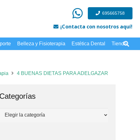
695665758
¡Contacta con nosotros aquí!
porte
Belleza y Fisioterapia
Estética Dental
Tienda
apia
4 BUENAS DIETAS PARA ADELGAZAR
Categorías
Categorías