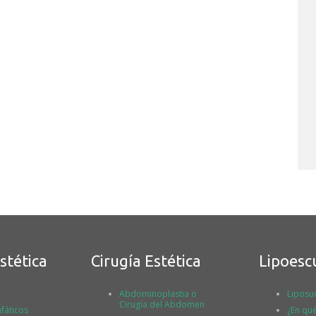
stética
Cirugía Estética
Lipoesc
Abdominoplastia o
Liposu
Cirugía del Abdomen
fáticos
¿En qué