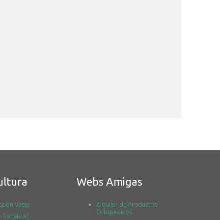
ultura
Webs Amigas
cción Vaser
Alquiler de Productos
Ortopédicos
 Consiste?