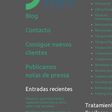
Eliminación
Lifting Facia
Blog
Medicina
Antienvejec
Medicina Es
Contacto
Mesoterapi
Terapia Ant
Terapia Ol
Consigue nuevos
Terapia Or
clientes
Tratamient
Tratamiento
Modelado de
Publicamos
Mesoterapia
notas de prensa
Limpieza de
Sonohidroli
Entradas recientes
Reflexologí
Peeling Cor
Alopecia: qué tratamientos
capilares existen hoy y cómo
Tratamien
saber cuál necesitas
Beneficios del injerto capilar en