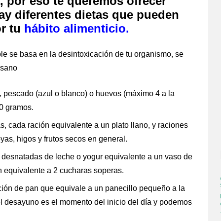
 por eso te queremos ofrecer
hay diferentes dietas que pueden
or tu
hábito alimenticio
.
able se basa en la desintoxicación de tu organismo, se
 sano
, pescado (azul o blanco) o huevos (máximo 4 a la
0 gramos.
s, cada ración equivalente a un plato llano, y
raciones
oyas, higos y frutos secos en general.
s desnatadas de leche o yogur equivalente a un vaso de
en equivalente a 2 cucharas soperas.
ación de pan que equivale a un panecillo pequeño a la
el desayuno es el momento del inicio del día y podemos