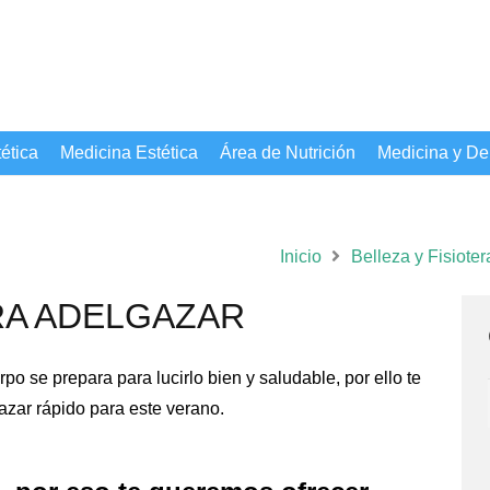
ética
Medicina Estética
Área de Nutrición
Medicina y De
Inicio
Belleza y Fisioter
RA ADELGAZAR
po se prepara para lucirlo bien y saludable, por ello te
azar rápido para este verano.