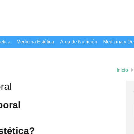
ética
Medicina Estética
Área de Nutrición
Medicina y De
Inicio
ral
poral
stética?